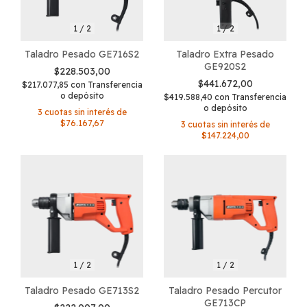
1
/
2
1
/
2
Taladro Pesado GE716S2
Taladro Extra Pesado
GE920S2
$228.503,00
$441.672,00
$217.077,85
con
Transferencia
o depósito
$419.588,40
con
Transferencia
o depósito
3
cuotas sin interés de
$76.167,67
3
cuotas sin interés de
$147.224,00
1
/
2
1
/
2
Taladro Pesado GE713S2
Taladro Pesado Percutor
GE713CP