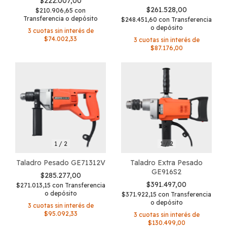
$222.007,00
$261.528,00
$210.906,65
con
Transferencia o depósito
$248.451,60
con
Transferencia
o depósito
3
cuotas sin interés de
$74.002,33
3
cuotas sin interés de
$87.176,00
1
/
2
1
/
2
Taladro Pesado GE71312V
Taladro Extra Pesado
GE916S2
$285.277,00
$391.497,00
$271.013,15
con
Transferencia
o depósito
$371.922,15
con
Transferencia
o depósito
3
cuotas sin interés de
$95.092,33
3
cuotas sin interés de
$130.499,00