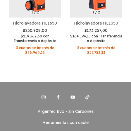
1
/
2
1
/
2
Hidrolavadora HL1650
Hidrolavadora HL1350
$230.908,00
$173.257,00
$219.362,60
con
$164.594,15
con
Transferencia
Transferencia o depósito
o depósito
3
cuotas sin interés de
3
cuotas sin interés de
$76.969,33
$57.752,33
Argentec Evo - Sin Carbones
Herramientas con cable