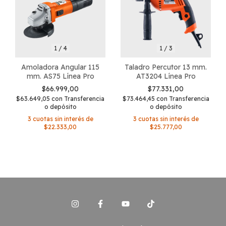
1
/
4
1
/
3
Amoladora Angular 115
Taladro Percutor 13 mm.
mm. AS75 Línea Pro
AT3204 Línea Pro
$66.999,00
$77.331,00
$63.649,05
con
Transferencia
$73.464,45
con
Transferencia
o depósito
o depósito
3
cuotas sin interés de
3
cuotas sin interés de
$22.333,00
$25.777,00