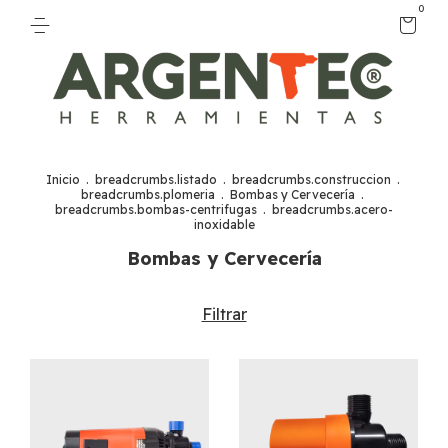
0
Inicio
.
breadcrumbs.listado
.
breadcrumbs.construccion
.
breadcrumbs.plomeria
.
Bombas y Cervecería
.
breadcrumbs.bombas-centrifugas
.
breadcrumbs.acero-
inoxidable
Bombas y Cervecería
Filtrar