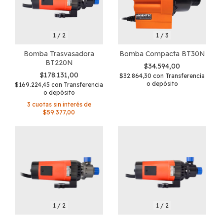
1
/
2
1
/
3
Bomba Trasvasadora
Bomba Compacta BT30N
BT220N
$34.594,00
$178.131,00
$32.864,30
con
Transferencia
o depósito
$169.224,45
con
Transferencia
o depósito
3
cuotas sin interés de
$59.377,00
1
/
2
1
/
2